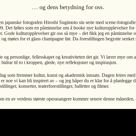
… og dens betydning for oss.
en japanske fotografen Hiroshi Sugimoto sin serie med scene-fotografi
t føltes som en påminnelse om å booke nye kulturopplevelser for denne 
r. Gode kulturopplevelser gir oss så mye – det fikk jeg en påminnelse o
t og møtes for et glass champagne før. Da forestillingen begynte senket
ale og personlige, fellesskapet og kreativiteten det gir. Vi lærer mye om
t bidrar til ro i kroppen, glede, nye refleksjoner og inspirasjon.
idag som fremmer kultur, kunst og akademisk innsats. Dagen feires med bl
r noe vi kan bli inspirert av – og jeg håper du er klar for å planlegge di
llinger, konserter, teaterforestillinger, balletter og filmer.
en om en av verdens største operasangere kommer senere denne måneden, 