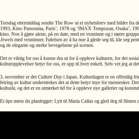
Torsdag ettermiddag sendte The Row ut et nyhetsbrev med bilder fra d
1993, Kino Panorama, Paris’, 1978 og ‘IMAX Tempozan, Osaka’, 1999. De
kino. Noe å gjøre alene, på en date, med en venninne og i større gruppe
Jewels
med venninner. Følelsen av å ha noe å glede seg til, kle seg pen
og de elegante og sterke bevegelsene på scenen.
Det er viktig for oss å kunne dra ut for å oppleve kulturen, for det sosi
kulturopplevelser betyr for oss, er opp til hver enkelt. Selv vet jeg at de
3. november er det
Culture Day
i Japan. Kulturdagen er en offentlig fr
feiring av kultur understrekes det at dette betyr mye for mennesker. Det e
kulturår, og det er en utmerket tid for å oppleve nye gallerier og kunstutsti
Et tips mens du planlegger: Lytt til Maria Callas og gled deg til film