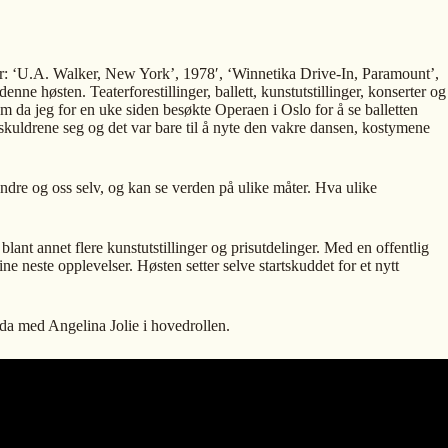
er: ‘U.A. Walker, New York’, 1978′, ‘Winnetika Drive-In, Paramount’,
høsten. Teaterforestillinger, ballett, kunstutstillinger, konserter og
m da jeg for en uke siden besøkte Operaen i Oslo for å se balletten
 skuldrene seg og det var bare til å nyte den vakre dansen, kostymene
 andre og oss selv, og kan se verden på ulike måter. Hva ulike
ant annet flere kunstutstillinger og prisutdelinger. Med en offentlig
ne neste opplevelser. Høsten setter selve startskuddet for et nytt
da med Angelina Jolie i hovedrollen.