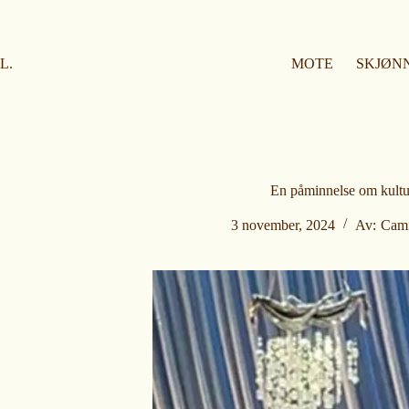
H
o
p
p
L.
MOTE
SKJØN
t
i
l
i
n
n
h
o
En påminnelse om kultu
l
d
3 november, 2024
Av:
Cami
e
t