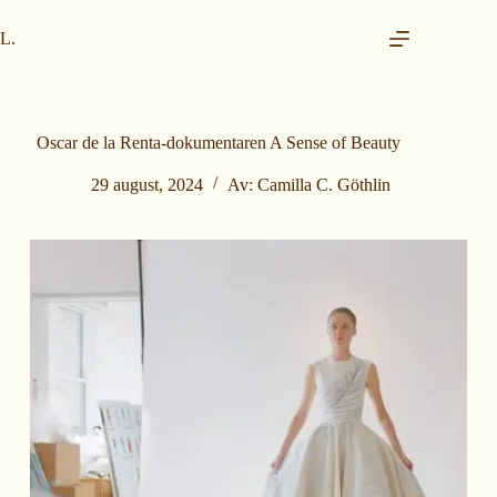
H
o
L.
p
p
t
i
l
Oscar de la Renta-dokumentaren A Sense of Beauty
i
n
29 august, 2024
Av:
Camilla C. Göthlin
n
h
o
l
d
e
t