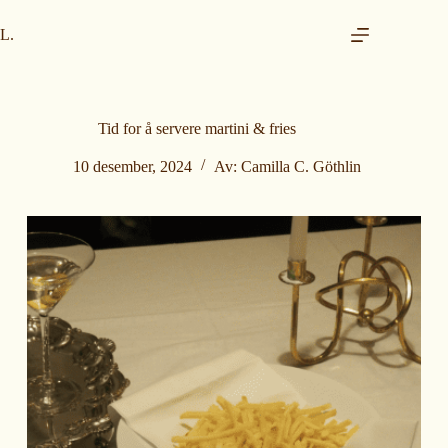
H
o
L.
p
p
t
i
l
Tid for å servere martini & fries
i
n
10 desember, 2024
Av:
Camilla C. Göthlin
n
h
o
l
d
e
t