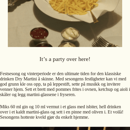
It’s a party over here!
Festsesong og vinterperiode er den ultimate tiden for den klassiske
drinken Dry Martini å skinne. Med sesongens festligheter kan vi med
god grunn kle oss opp, ta på leppestift, sette på musikk og invitere
venner hjem. Sett et brett med pommes frites i ovnen, ketchup og aioli i
skåler og legg martini-glassene i fryseren.
Miks 60 ml gin og 10 ml vermut i et glass med isbiter, hell drinken
over i et kaldt martini-glass og sett i en pinne med oliven i. Et voilà!
Sesongens hotteste kveld gjør du enkelt hjemme.