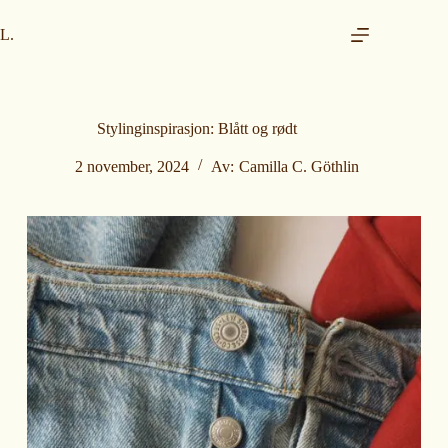
H
o
L.
p
p
t
i
l
Stylinginspirasjon: Blått og rødt
i
n
2 november, 2024
Av:
Camilla C. Göthlin
n
h
o
l
d
e
t