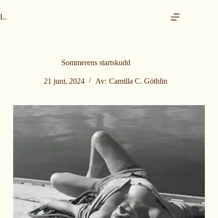
H
o
L.
p
p
t
i
l
Sommerens startskudd
i
n
21 juni, 2024
Av:
Camilla C. Göthlin
n
h
o
l
d
e
t