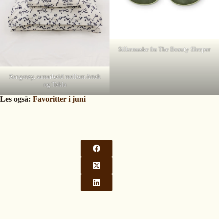
Silkemaske fra The Beauty Sleeper
Sengetøy, samarbeid mellom Artek
og Tekla
Les også:
Favoritter i juni