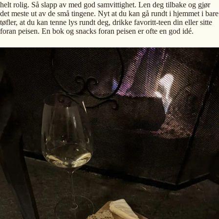
helt rolig. Så slapp av med god samvittighet. Len deg tilbake og gjør
det meste ut av de små tingene. Nyt at du kan gå rundt i hjemmet i bare
tøfler, at du kan tenne lys rundt deg, drikke favoritt-teen din eller sitte
foran peisen. En bok og snacks foran peisen er ofte en god idé.