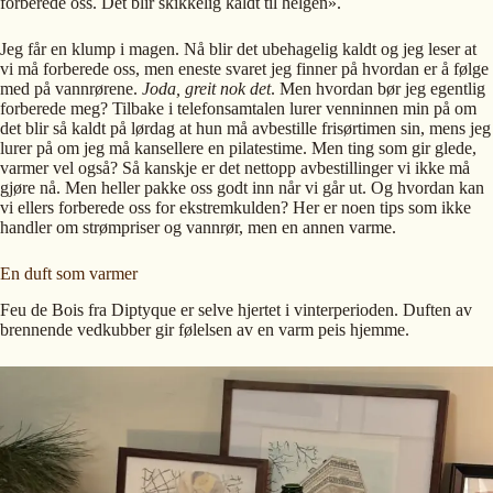
forberede oss. Det blir skikkelig kaldt til helgen».
Jeg får en klump i magen. Nå blir det ubehagelig kaldt og jeg leser at
vi må forberede oss, men eneste svaret jeg finner på hvordan er å følge
med på vannrørene.
Joda, greit nok det
. Men hvordan bør jeg egentlig
forberede meg? Tilbake i telefonsamtalen lurer venninnen min på om
det blir så kaldt på lørdag at hun må avbestille frisørtimen sin, mens jeg
lurer på om jeg må kansellere en pilatestime. Men ting som gir glede,
varmer vel også? Så kanskje er det nettopp avbestillinger vi ikke må
gjøre nå. Men heller pakke oss godt inn når vi går ut. Og hvordan kan
vi ellers forberede oss for ekstremkulden? Her er noen tips som ikke
handler om strømpriser og vannrør, men en annen varme.
En duft som varmer
Feu de Bois fra Diptyque er selve hjertet i vinterperioden. Duften av
brennende vedkubber gir følelsen av en varm peis hjemme.