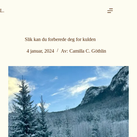
H
o
L.
p
p
t
i
l
Slik kan du forberede deg for kulden
i
n
4 januar, 2024
Av:
Camilla C. Göthlin
n
h
o
l
d
e
t