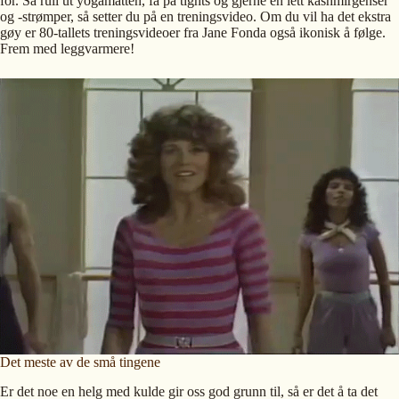
for. Så rull ut yogamatten, få på tights og gjerne en lett kashmirgenser
og -strømper, så setter du på en treningsvideo. Om du vil ha det ekstra
gøy er 80-tallets treningsvideoer fra Jane Fonda også ikonisk å følge.
Frem med leggvarmere!
Det meste av de små tingene
Er det noe en helg med kulde gir oss god grunn til, så er det å ta det