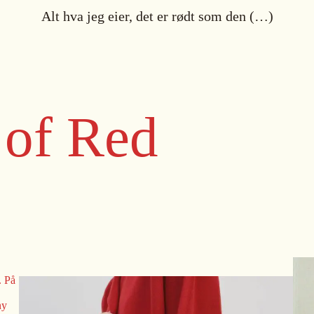
Alt hva jeg eier, det er rødt som den (…)
 of Red
. På
ny