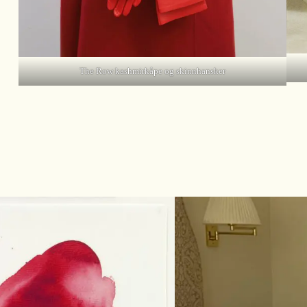
The Row kashmirkåpe og skinnhansker