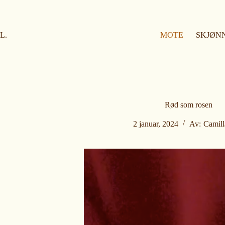
H
o
p
p
L.
MOTE
SKJØN
t
i
l
i
n
n
h
o
Rød som rosen
l
d
2 januar, 2024
Av:
Camill
e
t