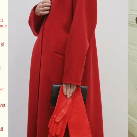
i
it
inne
 gi
r
s
ar
vet
il
g