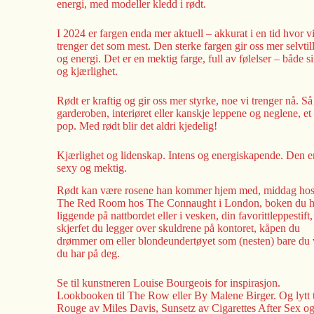
energi, med modeller kledd i rødt.
I 2024 er fargen enda mer aktuell – akkurat i en tid hvor v
trenger det som mest. Den sterke fargen gir oss mer selvtill
og energi. Det er en mektig farge, full av følelser – både s
og kjærlighet.
Rødt er kraftig og gir oss mer styrke, noe vi trenger nå. Så
garderoben, interiøret eller kanskje leppene og neglene, et
pop. Med rødt blir det aldri kjedelig!
Kjærlighet og lidenskap. Intens og energiskapende. Den e
sexy og mektig.
Rødt kan være rosene han kommer hjem med, middag ho
The Red Room hos The Connaught i London, boken du h
liggende på nattbordet eller i vesken, din favorittleppestift,
skjerfet du legger over skuldrene på kontoret, kåpen du
drømmer om eller blondeundertøyet som (nesten) bare du 
du har på deg.
Se til kunstneren Louise Bourgeois for inspirasjon.
Lookbooken til The Row eller By Malene Birger. Og lytt t
Rouge av Miles Davis, Sunsetz av Cigarettes After Sex o