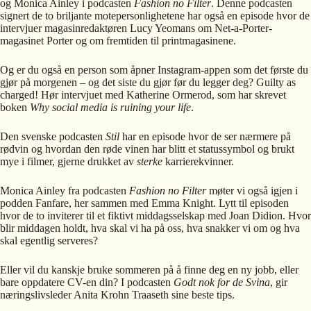
og Monica Ainley i podcasten
Fashion no Filter
. Denne podcasten
signert de to briljante motepersonlighetene har også en episode hvor de
intervjuer magasinredaktøren Lucy Yeomans om Net-a-Porter-
magasinet Porter og om fremtiden til printmagasinene.
Og er du også en person som åpner Instagram-appen som det første du
gjør på morgenen – og det siste du gjør før du legger deg? Guilty as
charged! Hør intervjuet med Katherine Ormerod, som har skrevet
boken
Why social media is ruining your life
.
Den svenske podcasten
Stil
har en episode hvor de ser nærmere på
rødvin og hvordan den røde vinen har blitt et statussymbol og brukt
mye i filmer, gjerne drukket av
sterke
karrierekvinner.
Monica Ainley fra podcasten
Fashion no Filter
møter vi også igjen i
podden Fanfare, her sammen med Emma Knight. Lytt til episoden
hvor de to inviterer til et fiktivt middagsselskap med Joan Didion. Hvor
blir middagen holdt, hva skal vi ha på oss, hva snakker vi om og hva
skal egentlig serveres?
Eller vil du kanskje bruke sommeren på å finne deg en ny jobb, eller
bare oppdatere CV-en din? I podcasten
Godt nok for de Svina
, gir
næringslivsleder Anita Krohn Traaseth sine beste tips.