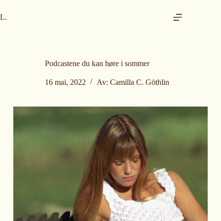
H
o
L.
p
p
t
i
l
Podcastene du kan høre i sommer
i
n
16 mai, 2022
Av:
Camilla C. Göthlin
n
h
o
l
d
e
t