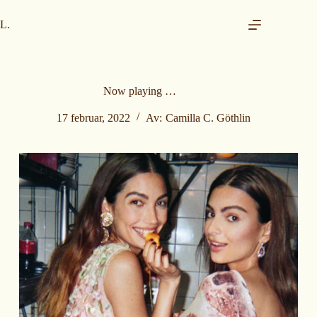
H
o
L.
p
p
t
i
l
Now playing …
i
n
17 februar, 2022
Av:
Camilla C. Göthlin
n
h
o
l
d
e
t