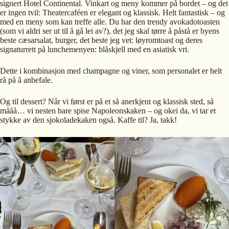
signert Hotel Continental. Vinkart og meny kommer på bordet – og det
er ingen tvil: Theatercaféen er elegant og klassisk. Helt fantastisk – og
med en meny som kan treffe alle. Du har den trendy avokadotoasten
(som vi aldri ser ut til å gå lei av?), det jeg skal tørre å påstå er byens
beste cæsarsalat, burger, det beste jeg vet: løyromtoast og deres
signaturrett på lunchemenyen: blåskjell med en asiatisk vri.
Dette i kombinasjon med champagne og viner, som personalet er helt
rå på å anbefale.
Og til dessert? Når vi først er på et så anerkjent og klassisk sted, så
mååå… vi nesten bare spise Napoleonskaken – og okei da, vi tar et
stykke av den sjokoladekaken også. Kaffe til? Ja, takk!