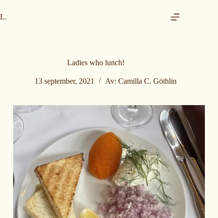
H
o
L.
p
p
t
i
l
Ladies who lunch!
i
n
13 september, 2021
Av:
Camilla C. Göthlin
n
h
o
l
d
e
t