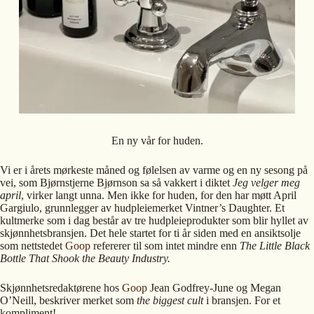
En ny vår for huden.
Vi er i årets mørkeste måned og følelsen av varme og en ny sesong på
vei, som Bjørnstjerne Bjørnson sa så vakkert i diktet
Jeg velger meg
april
, virker langt unna. Men ikke for huden, for den har møtt April
Gargiulo, grunnlegger av hudpleiemerket Vintner’s Daughter. Et
kultmerke som i dag består av tre hudpleieprodukter som blir hyllet av
skjønnhetsbransjen. Det hele startet for ti år siden med en ansiktsolje
som nettstedet
Goop
refererer til som intet mindre enn
The Little Black
Bottle That Shook the Beauty Industry.
Skjønnhetsredaktørene hos
Goop
Jean Godfrey-June og Megan
O’Neill, beskriver merket som
the biggest cult
i bransjen. For et
kompliment!