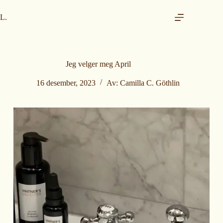
H
o
L.
p
p
t
i
l
Jeg velger meg April
i
n
16 desember, 2023
Av:
Camilla C. Göthlin
n
h
o
l
d
e
t