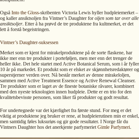
Også
Into the Gloss
-skribenten Victoria Lewis hyller hudpleiemerket –
og kaller ansiktsoljen fra Vintner’s Daughter for
oljen som tar over alle
ansiktsoljer
. Etter å ha prøvd de tre produktene fra kultmerket, er det
lett å forstå begeistringen.
Vintner’s Daughter-suksessen
Merket som er kjent for mirakelproduktene på de sorte flaskene, har
ikke mer enn tre produkter i porteføljen, men mer enn det trenger de
heller ikke. Det hele startet med Active Botanical Serum, som i år fyller
10 år på markedet. Et produkt som er elsket av skjønnhetsredaktører og
superstjerner verden over. Nå består merket av denne mirakeloljen,
sammen med Active Treatment Essence og Active Renewal Cleanser.
Tre produkter som er laget av de fineste botaniske råvarer, kombinert
med den nyeste teknologien innen hudpleie. Dette er en trio for den
kvalitetsbevisste personen, som liker få produkter og godt resultat.
For undertegnede var det kjærlighet fra første stund. For meg er det
viktig at produktene jeg bruker er rene, at hudpleierutinen min er enkel,
men samtidig føles luksuriøs og gir gode resultater. I Norge får du
Vintners Daughter hos det anerkjente parfymeriet
Gimle Parfymeri
.