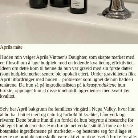
Aprils måte
Huden min velger Aprils Vintner’s Daughter, som skapte merket med
en filosofi om å lage hudpleie med en ledende kvalitet og effektivitet.
Ideen om dette kom til henne da hun var gravid med sin første datter
(som hudpleiemerket senere ble oppkalt etter). Under graviditeten fikk
April utfordringer med huden – problemer som lignet de hun hadde i
tenårene. Da hun så på ingredienslisten på
luksusprodukten
e hun
brukte, oppdaget hun at disse inneholdt ingredienser med svært lav
kvalitet.
Selv har April bakgrunn fra familiens vingård i Napa Valley, hvor hun
alltid har hatt et nært og naturlig forhold til kvalitet, håndverk og
råvarer. Dette brukte hun til sin fordel da hun begynte å researche for
sitt eget hudpleiemerke. Hun brukte nettverket sitt til å finne de beste
botaniske ingrediensene på markedet – og bestemte seg for å lage et
merke og produkt som skulle være aktivt, rent og trygt å bruke for alle.