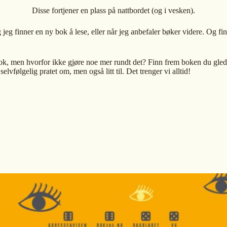
Disse fortjener en plass på nattbordet (og i vesken).
g jeg finner en ny bok å lese, eller når jeg anbefaler bøker videre. Og f
, men hvorfor ikke gjøre noe mer rundt det? Finn frem boken du gleder
lvfølgelig pratet om, men også litt til. Det trenger vi alltid!