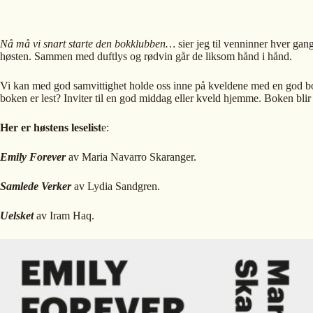
Nå må vi snart starte den bokklubben…
sier jeg til venninner hver gan
høsten. Sammen med duftlys og rødvin går de liksom hånd i hånd.
Vi kan med god samvittighet holde oss inne på kveldene med en god bok
boken er lest? Inviter til en god middag eller kveld hjemme. Boken blir se
Her er høstens leselist
e:
Emily Forever
av Maria Navarro Skaranger.
Samlede Verker
av Lydia Sandgren.
Uelsket
av Iram Haq.