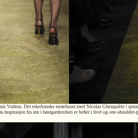
Louis Vuitton. Det erkefranske motehuset med Nicolas Ghesquière i spisse
ta inspirasjon fra inn i høstgarderoben er belter i livet og one-shoulder-