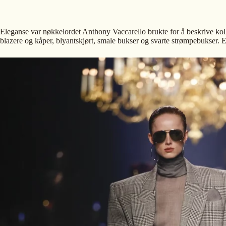
Eleganse var nøkkelordet Anthony Vaccarello brukte for å beskrive koll
blazere og kåper, blyantskjørt, smale bukser og svarte strømpebukser. 