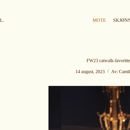
H
o
p
p
L.
MOTE
SKJØN
t
i
l
i
n
n
h
o
FW23 catwalk-favoritte
l
d
14 august, 2023
Av:
Camil
e
t