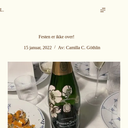
H
o
L.
p
p
t
i
l
Festen er ikke over!
i
n
15 januar, 2022
Av:
Camilla C. Göthlin
n
h
o
l
d
e
t