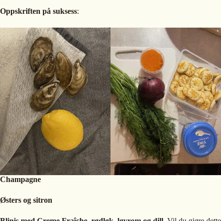
Oppskriften på suksess
:
Champagne
Østers og sitron
Blinis
med Creme Fraîche, rødløk, løyrom og dill
. Vil du gjøre dette