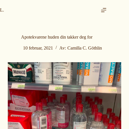
H
o
L.
p
p
t
i
l
Apotekvarene huden din takker deg for
i
n
10 februar, 2021
Av:
Camilla C. Göthlin
n
h
o
l
d
e
t