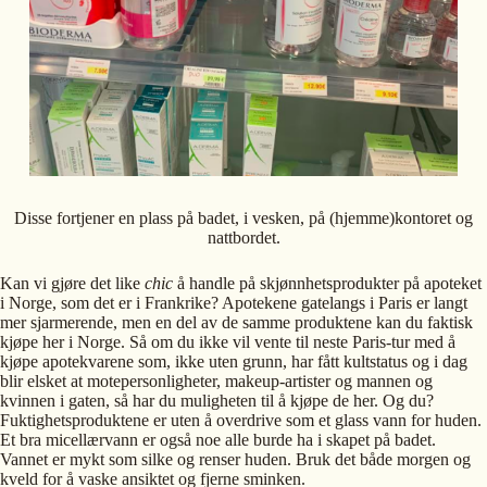
Disse fortjener en plass på badet, i vesken, på (hjemme)kontoret og
nattbordet.
Kan vi gjøre det like
chic
å handle på skjønnhetsprodukter på apoteket
i Norge, som det er i Frankrike? Apotekene gatelangs i Paris er langt
mer sjarmerende, men en del av de samme produktene kan du faktisk
kjøpe her i Norge. Så om du ikke vil vente til neste Paris-tur med å
kjøpe apotekvarene som, ikke uten grunn, har fått kultstatus og i dag
blir elsket at motepersonligheter, makeup-artister og mannen og
kvinnen i gaten, så har du muligheten til å kjøpe de her. Og du?
Fuktighetsproduktene er uten å overdrive som et glass vann for huden.
Et bra micellærvann er også noe alle burde ha i skapet på badet.
Vannet er mykt som silke og renser huden. Bruk det både morgen og
kveld for å vaske ansiktet og fjerne sminken.