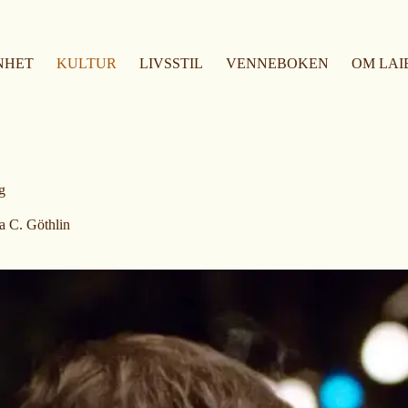
NHET
KULTUR
LIVSSTIL
VENNEBOKEN
OM LAI
g
a C. Göthlin