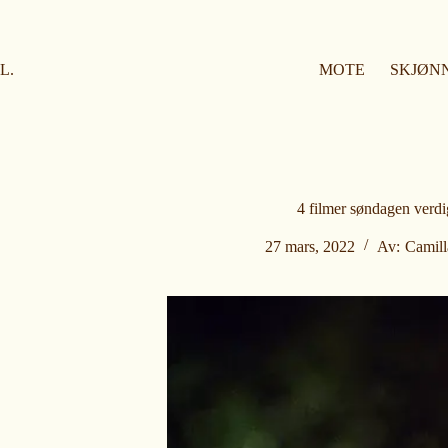
H
o
p
p
L.
MOTE
SKJØN
t
i
l
i
n
n
h
o
4 filmer søndagen verdi
l
d
27 mars, 2022
Av:
Camill
e
t