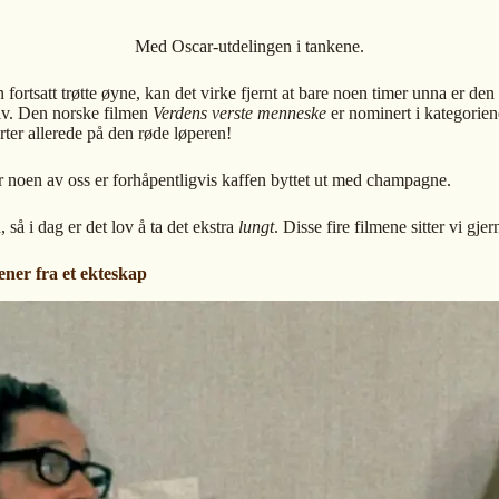
Med Oscar-utdelingen i tankene.
fortsatt trøtte øyne, kan det virke fjernt at bare noen timer unna er 
elv. Den norske filmen
Verdens verste menneske
er nominert i kategorien
ter allerede på den røde løperen!
r noen av oss er forhåpentligvis kaffen byttet ut med champagne.
å i dag er det lov å ta det ekstra
lungt
. Disse fire filmene sitter vi gje
ener fra et ekteskap