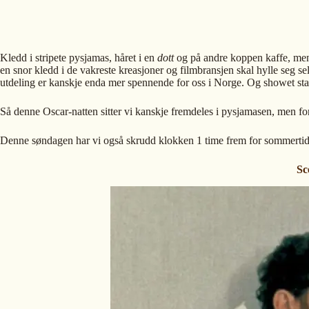
Kledd i stripete pysjamas, håret i en
dott
og på andre koppen kaffe, men 
en snor kledd i de vakreste kreasjoner og filmbransjen skal hylle seg s
utdeling er kanskje enda mer spennende for oss i Norge. Og showet star
Så denne Oscar-natten sitter vi kanskje fremdeles i pysjamasen, men fo
Denne søndagen har vi også skrudd klokken 1 time frem for sommertid, s
Sc