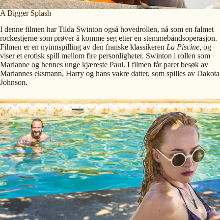
A Bigger Splash
I denne filmen har Tilda Swinton også hovedrollen, nå som en falmet
rockestjerne som prøver å komme seg etter en stemmebåndsoperasjon.
Filmen er en nyinnspilling av den franske klassikeren
La Piscine,
og
viser et erotisk spill mellom fire personligheter. Swinton i rollen som
Marianne og hennes unge kjæreste Paul. I filmen får paret besøk av
Mariannes eksmann, Harry og hans vakre datter, som spilles av Dakota
Johnson.