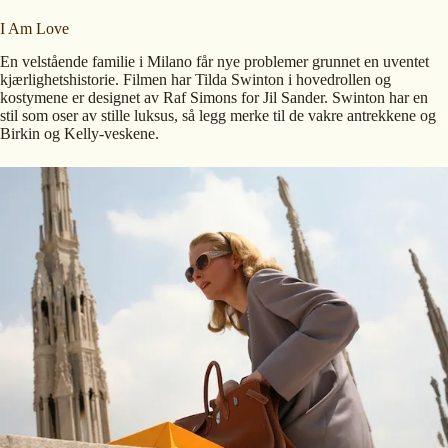
I Am Love
En velstående familie i Milano får nye problemer grunnet en uventet
kjærlighetshistorie. Filmen har Tilda Swinton i hovedrollen og
kostymene er designet av Raf Simons for Jil Sander. Swinton har en
stil som oser av stille luksus, så legg merke til de vakre antrekkene og
Birkin og Kelly-veskene.