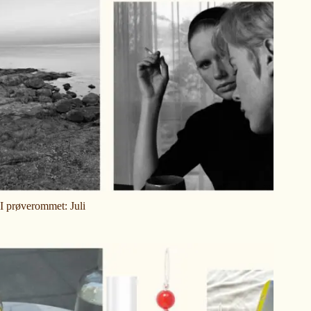
I prøverommet: Juli